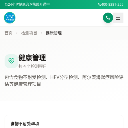
24小时健康咨询热线开通中
400-8381-255
样本采集指南
BMI计算器
首页
检测项目
健康管理
身高 (cm)
选择咨询方式
电话咨询
在线咨询
专业顾问为您解答
健康管理
体重 (kg)
电话咨询 400-8381-255
共 4 个检测项目
微信扫码咨询
包含食物不耐受检测、HPV分型检测、阿尔茨海默症风险评
或添加微信号：
DNA8494
估等健康管理项目
微信咨询
计算BMI
复制微信号
预约健康咨询
食物不耐受48项