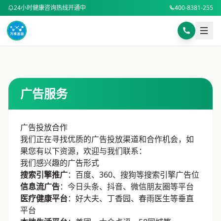
24小时健康咨询热线开通中
400-8381-255
样本采集指南
BMI计算器
身高 (cm)
选择咨询方式
电话咨询
在线咨询
专业顾问为您解答
广告服务
体重 (kg)
电话咨询 400-8381-255
广告投放合作
微信扫码咨询
我们正在寻找优质的广告投放渠道和合作机会，如
或添加微信号：
DNA8494
微信咨询
果您有以下资源，欢迎与我们联系：
计算BMI
我们感兴趣的广告形式
复制微信号
搜索引擎推广
：百度、360、搜狗等搜索引擎广告位
信息流广告
：今日头条、抖音、微信朋友圈等平台
预约健康咨询
医疗健康平台
：好大夫、丁香园、春雨医生等垂直
平台